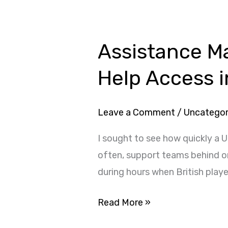
Assistance M
Assistance
Made
Help Access i
Easy
Slimking
Leave a Comment
/
Uncategor
Casino
Accelerates
I sought to see how quickly a U
Help
often, support teams behind on
Access
during hours when British playe
in
UK
Read More »