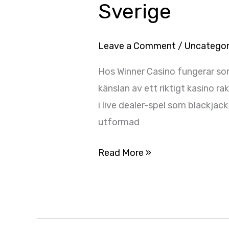
Sverige
–
Prova
Leave a Comment
/
Uncategor
Live
Blackjack
Hos Winner Casino fungerar so
och
känslan av ett riktigt kasino r
Roulette
i live dealer-spel som blackjack
i
utformad
Sverige
Read More »