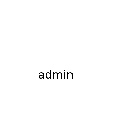
Skip
to
content
admin