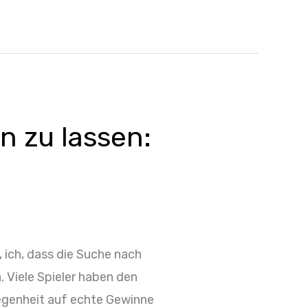
n zu lassen:
, ich, dass die Suche nach
. Viele Spieler haben den
legenheit auf echte Gewinne