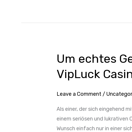
Um echtes Gel
Um
echtes
VipLuck Casin
Geld
zu
Leave a Comment
/
Uncategor
setzen
und
Als einer, der sich eingehend m
klingeln
einem seriösen und lukrativen C
zu
Wunsch einfach nur in einer si