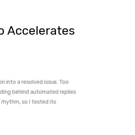
o Accelerates
n into a resolved issue. Too
hiding behind automated replies
rhythm, so I tested its