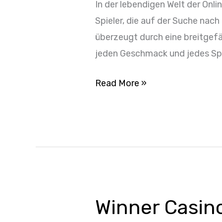
In der lebendigen Welt der Onli
Zahlreiche
Spieler, die auf der Suche na
spannende
überzeugt durch eine breitgefä
Slots
jeden Geschmack und jedes Spie
jetzt
in
Read More »
Belgien
Winner Casino
Winner
Casino