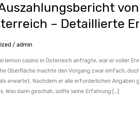
r Auszahlungsbericht v
terreich – Detaillierte 
ized
/
admin
ei lemon casino in Österreich anfragte, war er voller E
che Oberfläche machte den Vorgang zwar einfach, doch 
r als erwartet. Nachdem er alle erforderlichen Angaben
s. Was dann geschah, sollte seine Erfahrung […]