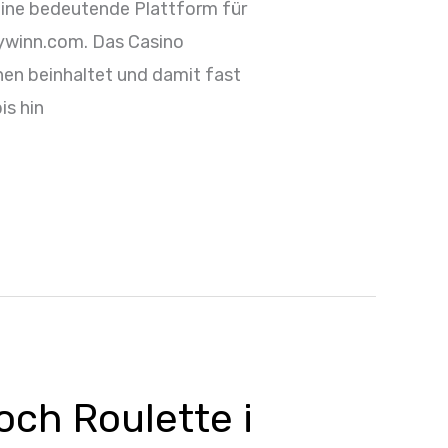
s eine bedeutende Plattform für
lywinn.com. Das Casino
nen beinhaltet und damit fast
is hin
och Roulette i