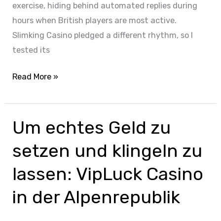
exercise, hiding behind automated replies during
hours when British players are most active.
Slimking Casino pledged a different rhythm, so I
tested its
Read More »
Um echtes Geld zu
Um
echtes
setzen und klingeln zu
Geld
zu
lassen: VipLuck Casino
setzen
in der Alpenrepublik
und
klingeln