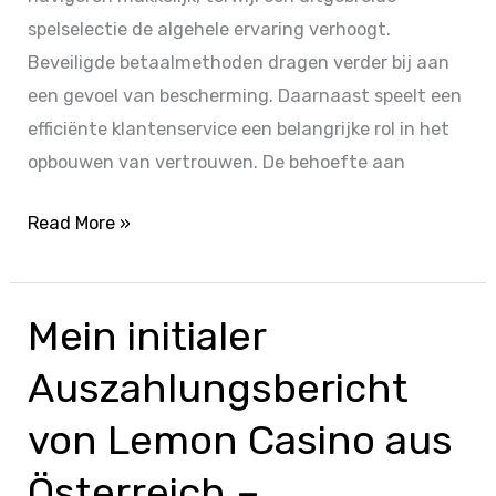
legt
spelselectie de algehele ervaring verhoogt.
uit
Beveiligde betaalmethoden dragen verder bij aan
een gevoel van bescherming. Daarnaast speelt een
efficiënte klantenservice een belangrijke rol in het
opbouwen van vertrouwen. De behoefte aan
Read More »
Mein initialer
Mein
initialer
Auszahlungsbericht
Auszahlungsbericht
von
von Lemon Casino aus
Lemon
Österreich –
Casino