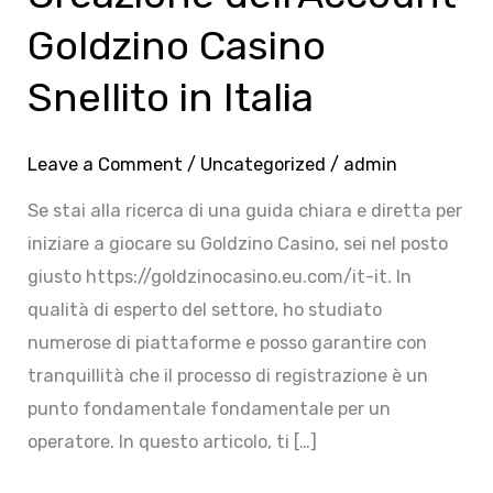
Creazione
Goldzino Casino
dell’Account
Snellito in Italia
Goldzino
Casino
Snellito
Leave a Comment
/
Uncategorized
/
admin
in
Se stai alla ricerca di una guida chiara e diretta per
Italia
iniziare a giocare su Goldzino Casino, sei nel posto
giusto https://goldzinocasino.eu.com/it-it. In
qualità di esperto del settore, ho studiato
numerose di piattaforme e posso garantire con
tranquillità che il processo di registrazione è un
punto fondamentale fondamentale per un
operatore. In questo articolo, ti […]