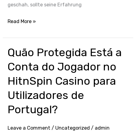
geschah, sollte seine Erfahrung
Read More »
Quão Protegida Está a
Quão
Protegida
Conta do Jogador no
Está
a
HitnSpin Casino para
Conta
Utilizadores de
do
Jogador
Portugal?
no
HitnSpin
Leave a Comment
/
Uncategorized
/
admin
Casino